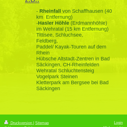
-
Rheinfall
von Schaffhausen
(40
km
Entfernung
)
-
Hasler Höhle
(Erdmannhöhle)
im Wehratal
(15 km
Entfernung
)
Tittisee, Schluchsee,
Feldberg,
Paddel/ Kayak-Touren auf dem
Rhein
Hübsche Altstadt-Zentren in Bad
Säckingen, CH-Rheinfelden
Wehratal Schluchtensteig
Vogelpark Steinen
Kletterpark am Bergsee bei Bad
Säckingen
Login
Druckversion
|
Sitemap